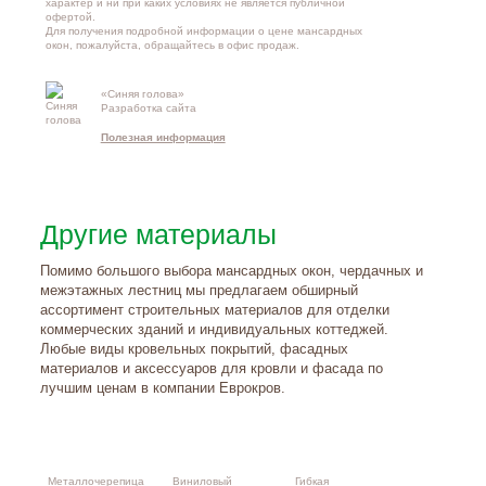
характер и ни при каких условиях не является публичной
офертой.
Для получения подробной информации о
цене мансардных
окон
, пожалуйста, обращайтесь в офис продаж.
«Синяя голова»
Контакты и
Разработка сайта
схема проезд
Полезная информация
Другие материалы
Помимо большого выбора мансардных окон, чердачных и
межэтажных лестниц мы предлагаем обширный
ассортимент строительных материалов для отделки
коммерческих зданий и индивидуальных коттеджей.
Любые виды кровельных покрытий, фасадных
материалов и аксессуаров для кровли и фасада по
лучшим ценам в компании Еврокров.
Металлочерепица
Виниловый
Гибкая