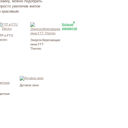
зайну, можно подобрать
просто увеличив жилое
и красивым.
6
Больше
вариантов
TP и FTU
lectro
Энергосберегающие
окна FTT
Thermo
Дуговое окно
артные