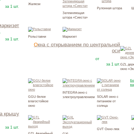
2100
Р
т
Жалюзи
за 1 шт.
Рулонная штора
Ш
Затемняющая
штора «Сиеста»
маркизет
2950
Р
т
Рольставни
Маркизет
за 1 шт.
Окна с открыванием по центральной
оси
10550
Р
от
за 1 шт.
GZL дер
окно «Э
Б
ва
INTEGRA окно с
GGU белое
SOLAR окно с
электроуправлением
влагостойкое
питанием от
окно
солнца
на крышу
20900
Р
за 1 шт.
GVT Окно-люк
V
GTL Аварийный
GXL