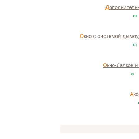
Дополнитель
от
Окно с системой дымо
от
Окно-балкон 
от
Ак