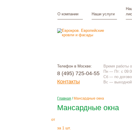
Наш
О компании
Наши услуги
лис
Телефон в Москве:
Время работы 
Пн — Пт: с 09:0
8 (495) 725-04-55
Сб — по догово
Контакты
Вс — выходной 
Главная
/
Мансардные окна
Мансардные окна
10550
Р
+
монтаж
от
за 1 шт.