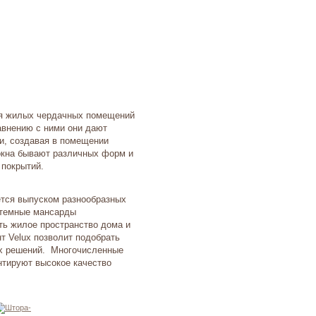
я жилых чердачных помещений
равнению с ними они дают
ми, создавая в помещении
окна бывают различных форм и
 покрытий.
ается выпуском разнообразных
 темные мансарды
ть жилое пространство дома и
т Velux позволит подобрать
ых решений. Многочисленные
нтируют высокое качество