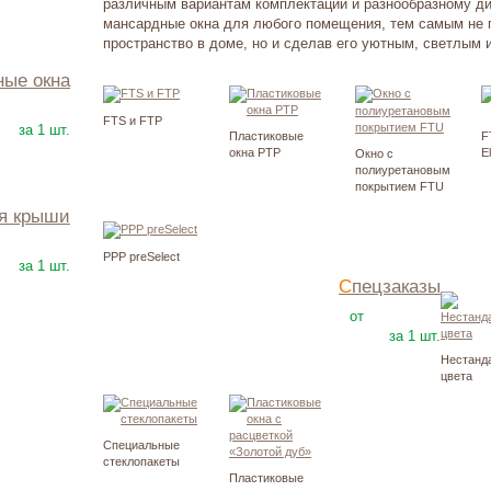
различным вариантам комплектации и разнообразному ди
мансардные окна для любого помещения, тем самым не 
пространство в доме, но и сделав его уютным, светлым 
ные окна
11400
Р
FTS и FTP
за 1 шт.
Плаcтиковые
F
окна PTP
E
Окно с
полиуретановым
покрытием FTU
ля крыши
18900
Р
PPP preSelect
за 1 шт.
Спецзаказы
20900
Р
от
за 1 шт.
Нестанд
цвета
Специальные
стеклопакеты
Пластиковые