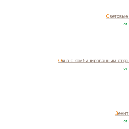
Световые
от
Окна с комбинированным отк
от
Зени
от