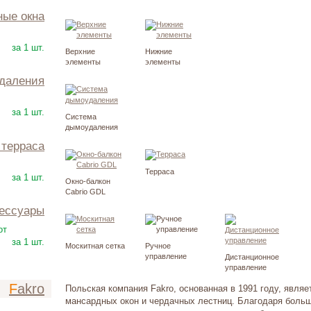
ные окна
32600
Р
за 1 шт.
Верхние
Нижние
элементы
элементы
удаления
92500
Р
за 1 шт.
Система
дымоудаления
и терраса
187500
Р
Терраса
за 1 шт.
Окно-балкон
Cabrio GDL
сессуары
550
Р
от
за 1 шт.
Москитная сетка
Ручное
управление
Дистанционное
управление
Fakro
Польская компания Fakro, основанная в 1991 году, явля
мансардных окон и чердачных лестниц. Благодаря больш