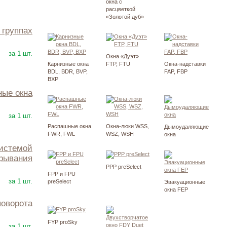
окна с
расцветкой
«Золотой дуб»
в группах
23100
Р
за 1 шт.
Окна «Дуэт»
Карнизные окна
FTP, FTU
Окна-надставки
BDL, BDR, BVP,
FAP, FBP
BXP
ные окна
24800
Р
за 1 шт.
Распашные окна
Окна-люки WSS,
Дымоудаляющие
FWR, FWL
WSZ, WSH
окна
крывания
PPP preSelect
29700
Р
FPP и FPU
за 1 шт.
preSelect
Эвакуационные
окна FEP
поворота
35100
Р
FYP proSky
за 1 шт.