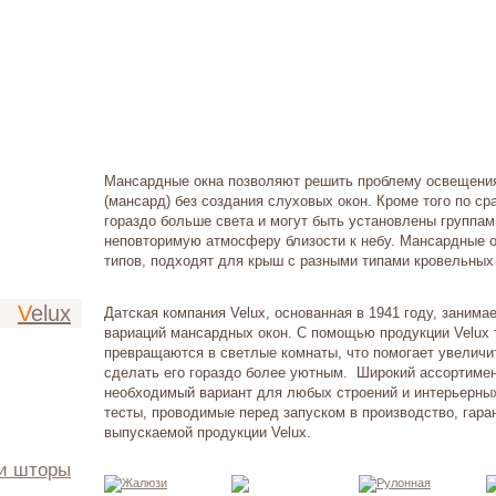
Мансардные окна позволяют решить проблему освещени
(мансард) без создания слуховых окон. Кроме того по с
гораздо больше света и могут быть установлены группа
неповторимую атмосферу близости к небу. Мансардные 
типов, подходят для крыш с разными типами кровельных
Velux
Датская компания Velux, основанная в 1941 году, заним
вариаций мансардных окон. С помощью продукции Velux
превращаются в светлые комнаты, что помогает увеличи
сделать его гораздо более уютным. Широкий ассортимен
необходимый вариант для любых строений и интерьерн
тесты, проводимые перед запуском в производство, гара
выпускаемой продукции Velux.
 и шторы