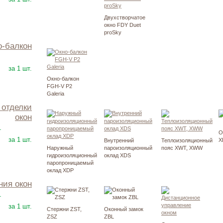
Двухстворчатое
окно FDY Duet
proSky
но-балкон
201000
Р
за 1 шт.
Окно-балкон
FGH-V P2
Galeria
окон
2250
Р
т
О
за 1 шт.
X
Внутренний
Теплоизоляционный
Наружный
пароизоляционный
пояс XWT, XWW
гидроизоляционный
оклад XDS
паропроницаемый
оклад XDP
ния окон
2500
Р
т
за 1 шт.
Стержни ZST,
Оконный замок
ZSZ
ZBL