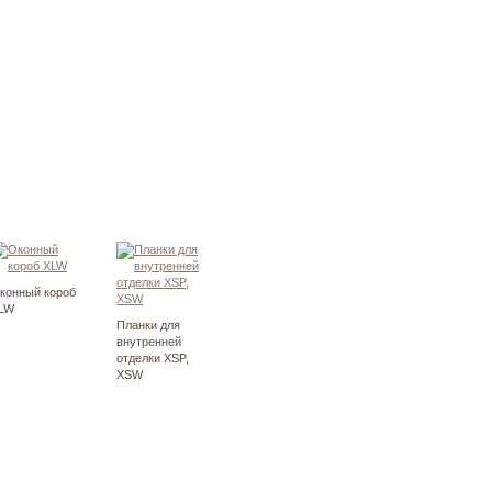
конный короб
LW
Планки для
внутренней
отделки XSP,
XSW