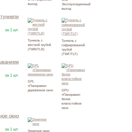
выход
Эксплуатационный
выход
 туннели
20900
Р
за 1 шт.
Туннель с
Туннель с
жесткой трубой
гофрированной
(TWR/TLR)
трубой
(TWF/TLF)
рыванием
23900
Р
за 1 шт.
GPL
«Панорама»
деревянное окно
GPU
«Панорама»
белое
влагостойкое
окно
тное окно
22100
Р
за 1 шт.
Зенитное окно