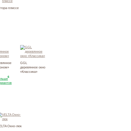
тора-плиссе
евянное
GGL
коном»
деревянное окно
«Классика»
6
ольше
риантов
ELTA Окно-люк