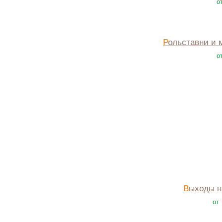
о
Рольставни и 
о
Выходы 
от